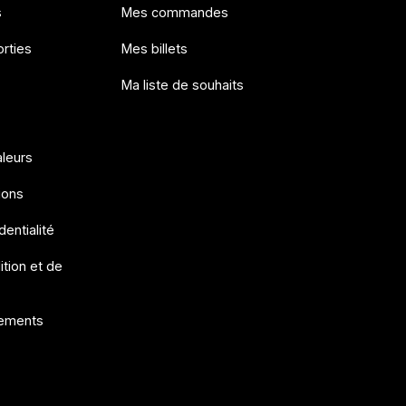
s
Mes commandes
rties
Mes billets
Ma liste de souhaits
aleurs
ions
dentialité
ition et de
ements