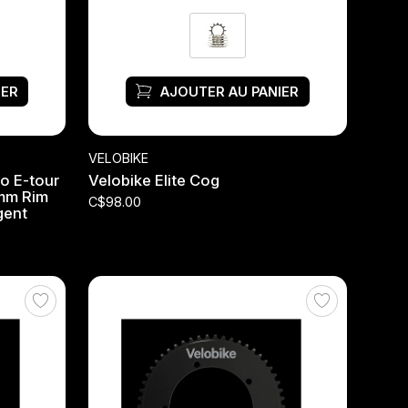
IER
AJOUTER AU PANIER
VELOBIKE
o E-tour
Velobike Elite Cog
7mm Rim
C$98.00
gent