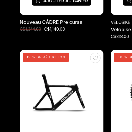
AJOUTER AU PANIER
Nouveau CÂDRE Pre cursa
VELOBIKE
C$1,140.00
Velobike
C$1,344.00
C$318.00
15 % DE RÉDUCTION
36 % D