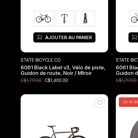
Jeux de direction
Fourches
AJOUTER AU PANIER
Guide Chaine
STATE BICYCLE CO.
STATE BIC
6061 Black Label v3, Vélo de piste,
6061 Blac
Guidon de route, Noir / MIroir
Guidon d
C$1,400.00
C$1,717.00
C$1,717.00
25 % D