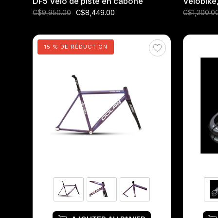
DF5 Vélo de piste en cabone
Velobike
C$8,449.00
C$9,950.00
C$1,200.0
15 % DE RÉDUCTION