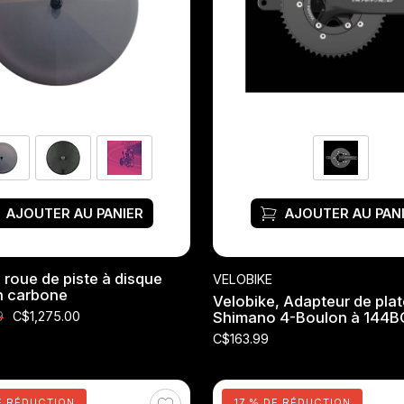
AJOUTER AU PANIER
AJOUTER AU PAN
 roue de piste à disque
VELOBIKE
en carbone
Velobike, Adapteur de pla
C$1,275.00
Shimano 4-Boulon à 144
9
C$163.99
E RÉDUCTION
17 % DE RÉDUCTION