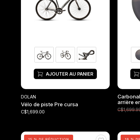
AJOUTER AU PANIER
Carbonal
DOLAN
arrière 
Vélo de piste Pre cursa
C$1,699.9
C$1,699.00
15 % DE RÉDUCTION
18 % D