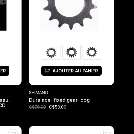
IER
AJOUTER AU PANIER
SHIMANO
teau,
Dura ace- fixed gear- cog
BCD
C$50.00
C$79.99