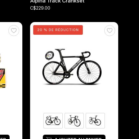
Alpina Track Crankset
C$229.00
20 % DE RÉDUCTION