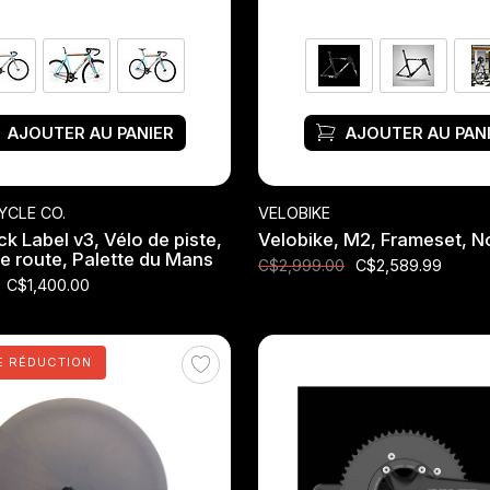
AJOUTER AU PANIER
AJOUTER AU PAN
YCLE CO.
VELOBIKE
k Label v3, Vélo de piste,
Velobike, M2, Frameset, N
e route, Palette du Mans
C$2,589.99
C$2,999.00
C$1,400.00
E RÉDUCTION