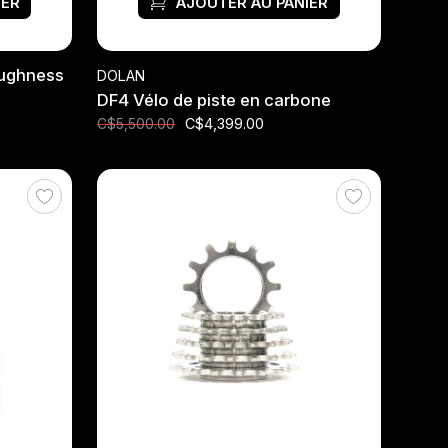
IER
AJOUTER AU PANIER
oughness
DOLAN
DF4 Vélo de piste en carbone
C$4,399.00
C$5,500.00