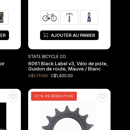
IER
AJOUTER AU PANIER
STATE BICYCLE CO.
oir
6061 Black Label v3, Vélo de piste,
Guidon de route, Mauve / Blanc
C$1,400.00
C$1,717.00
37 % DE RÉDUCTION