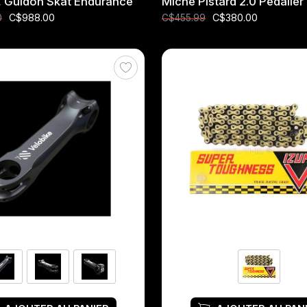
, Guidon Skat Endurance
Miche Pistard 2.0 Pédalier
C$988.00
C$380.00
0
C$455.99