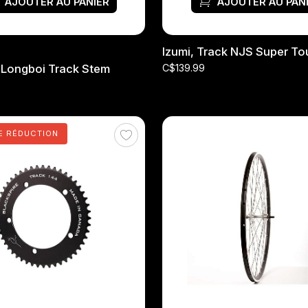
AJOUTER AU PANIER
AJOUTER AU PAN
Izumi, Track NJS Super T
 Longboi Track Stem
C$139.99
E RÉDUCTION