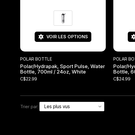
Jeux de direction
Fourches
VOIR LES OPTIONS
Guide Chaine
POLAR BOTTLE
POLAR BO
Polar/Hydrapak, Sport Pulse, Water
Polar/Hy
Bottle, 700ml / 24oz, White
Bottle, 6
C$22.99
C$24.99
Trier par: