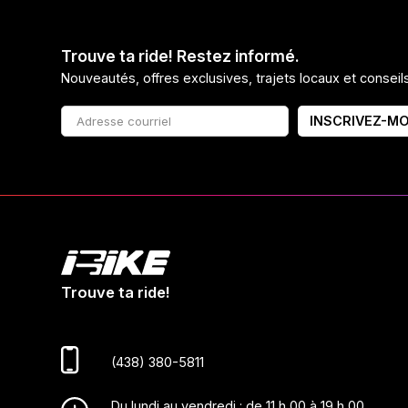
Trouve ta ride! Restez informé.
Nouveautés, offres exclusives, trajets locaux et consei
INSCRIVEZ-MO
Trouve ta ride!
(438) 380-5811
Du lundi au vendredi : de 11 h 00 à 19 h 00