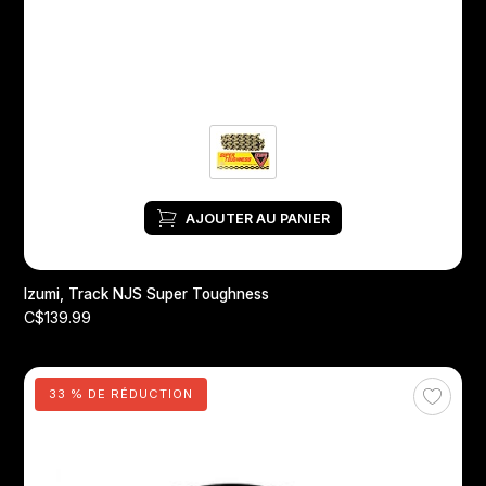
AJOUTER AU PANIER
Izumi, Track NJS Super Toughness
C$139.99
33 % DE RÉDUCTION