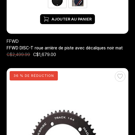
AJOUTER AU PANIER
FFWD
FFWD DISC-T roue arrière de piste avec décalques noir mat
C$1,679.00
C$2,499.99
36 % DE RÉDUCTION