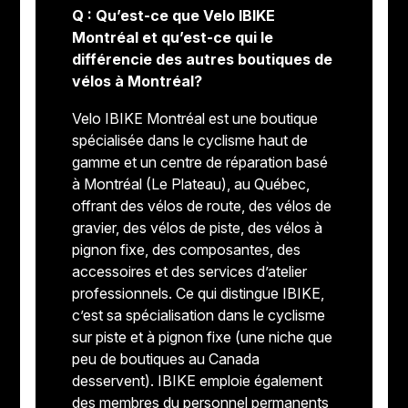
Q : Qu’est-ce que Velo IBIKE
Sacs
Les meilleurs vélos chinois
Dérailleurs
Montréal et qu’est-ce qui le
différencie des autres boutiques de
Porte-bagages
Leviers de vitesses
vélos à Montréal?
Velo IBIKE Montréal est une boutique
Porte-vélos
Pédaliers et plateaux
spécialisée dans le cyclisme haut de
gamme et un centre de réparation basé
Sièges pour bébés
Freins
à Montréal (Le Plateau), au Québec,
offrant des vélos de route, des vélos de
Hydratation
Boitier de pédalier
gravier, des vélos de piste, des vélos à
pignon fixe, des composantes, des
Transport
Potences
accessoires et des services d’atelier
professionnels. Ce qui distingue IBIKE,
Câbles et gaines
c’est sa spécialisation dans le cyclisme
sur piste et à pignon fixe (une niche que
Roues
peu de boutiques au Canada
desservent). IBIKE emploie également
des membres du personnel permanents
Roulements