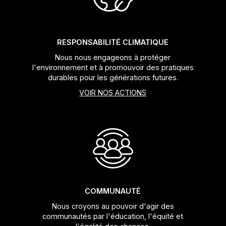
Sacs
Les meilleurs vélos chinois
Dérailleurs
RESPONSABILITÉ CLIMATIQUE
Porte-bagages
Leviers de vitesses
Nous nous engageons à protéger
l'environnement et à promouvoir des pratiques
Porte-vélos
Pédaliers et plateaux
durables pour les générations futures.
VOIR NOS ACTIONS
Sièges pour bébés
Freins
Hydratation
Boitier de pédalier
Transport
Potences
Câbles et gaines
COMMUNAUTÉ
Roues
Nous croyons au pouvoir d'agir des
communautés par l'éducation, l'équité et
Roulements