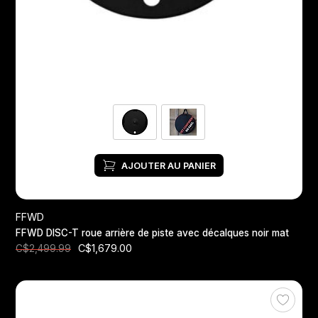
Jeux de direction
Fourches
Guide Chaine
AJOUTER AU PANIER
FFWD
FFWD DISC-T roue arrière de piste avec décalques noir mat
C$1,679.00
C$2,499.99