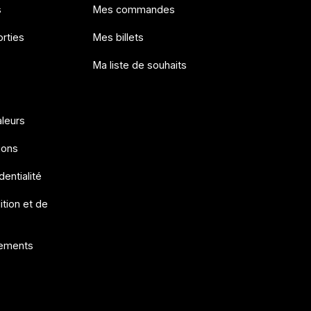
s
Mes commandes
rties
Mes billets
Ma liste de souhaits
aleurs
ions
dentialité
ition et de
ements