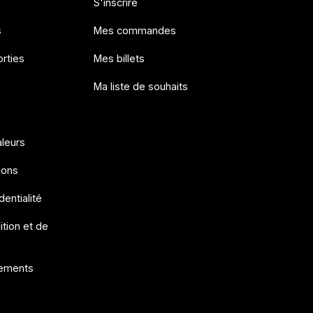
S'inscrire
s
Mes commandes
rties
Mes billets
Ma liste de souhaits
aleurs
ions
dentialité
ition et de
ements