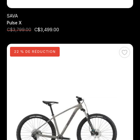
SAVA
Pulse X
C$3,499.00
C$3,799.00
22 % DE RÉDUCTION