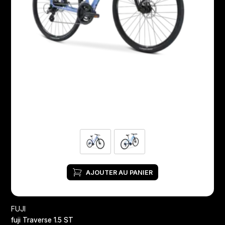
AJOUTER AU PANIER
FUJI
fuji Traverse 1.5 ST