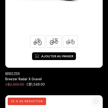
Jeux de direction
Fourches
Guide Chaine
AJOUTER AU PANIER
BREEZER
Breezer Radar X Gravel
C$1,549.00
C$2,300.00
32 % DE RÉDUCTION