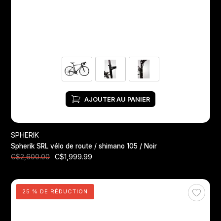
AJOUTER AU PANIER
SPHERIK
Spherik SRL vélo de route / shimano 105 / Noir
C$1,999.99
C$2,600.00
25 % DE RÉDUCTION