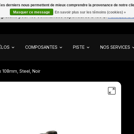
. Ces derniers nous permettent de mieux comprendre la provenance de notre clientè
Masquer ce message
En savoir plus sur les témoins (cookies) »
 gratuite pour les commandes supérieures à 150 $.
Politique d'
ÉLOS
COMPOSANTES
PISTE
NOS SERVICES
 108mm, Steel, Noir