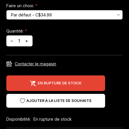
Faire un choix:
*
Jeux de direction
Fourches
Quantité:
*
–
+
Guide Chaine
Contacter le magasin
EN RUPTURE DE STOCK
AJOUTER À LA LISTE DE SOUHAITS
Disponibilité:
En rupture de stock