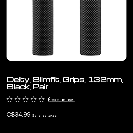
Sacs
Les meilleurs vélos chinois
Dérailleurs
Porte-bagages
Leviers de vitesses
Porte-vélos
Pédaliers et plateaux
Sièges pour bébés
Freins
Hydratation
Boitier de pédalier
Deity, Slimfit, Grips, 132mm,
Black, Pair
Transport
Potences
Écrire un avis
Câbles et gaines
C$34.99
Sans les taxes
Roues
Roulements