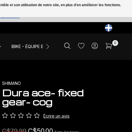
le et son utilisation de notre site, en plus d'en améliorer les fonctions.
expédition
0
IBIKE - ÉQUIPE ET ÉVÉNEMENTS
LIQUIDATION
SHIMANO
Dura ace- fixed
gear- cog
Écrire un avis
C$50.00
C$79.99