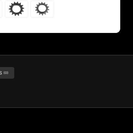
S
(0)