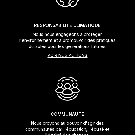
Sacs
Les meilleurs vélos chinois
Dérailleurs
RESPONSABILITÉ CLIMATIQUE
Porte-bagages
Leviers de vitesses
Nous nous engageons à protéger
l'environnement et à promouvoir des pratiques
Porte-vélos
Pédaliers et plateaux
durables pour les générations futures.
VOIR NOS ACTIONS
Sièges pour bébés
Freins
Hydratation
Boitier de pédalier
Transport
Potences
Câbles et gaines
COMMUNAUTÉ
Roues
Nous croyons au pouvoir d'agir des
communautés par l'éducation, l'équité et
Roulements