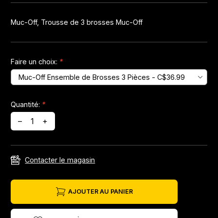
Muc-Off, Trousse de 3 brosses Muc-Off
Jeux de direction
Fourches
Faire un choix:
*
Guide Chaine
Quantité:
*
–
+
Contacter le magasin
AJOUTER AU PANIER