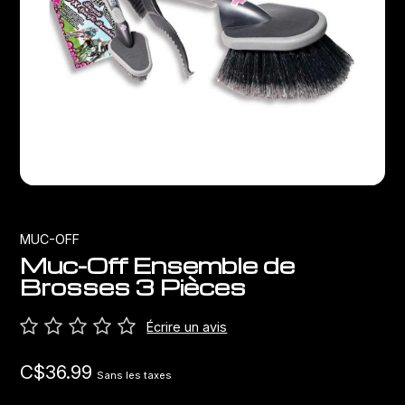
Sacs
Les meilleurs vélos chinois
Dérailleurs
Porte-bagages
Leviers de vitesses
Porte-vélos
Pédaliers et plateaux
Sièges pour bébés
Freins
Hydratation
Boitier de pédalier
MUC-OFF
Muc-Off Ensemble de
Transport
Potences
Brosses 3 Pièces
Câbles et gaines
Écrire un avis
Roues
C$36.99
Sans les taxes
Roulements