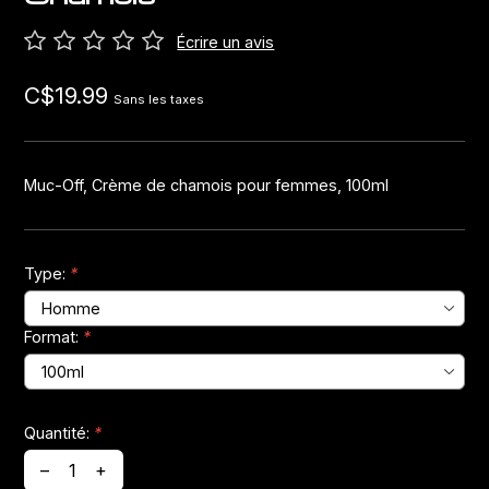
Écrire un avis
Jeux de direction
C$19.99
Sans les taxes
Fourches
Guide Chaine
Muc-Off, Crème de chamois pour femmes, 100ml
Type:
*
Format:
*
Quantité:
*
–
+