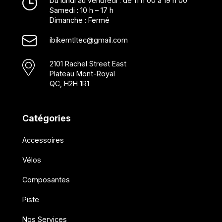
Du lundi au vendredi : de 11 h 00 à 19 h 00
Samedi : 10 h – 17 h
Dimanche : Fermé
ibikemtltec@gmail.com
2101 Rachel Street East
Plateau Mont-Royal
QC, H2H 1R1
Catégories
Accessoires
Vélos
Composantes
Piste
Nos Services