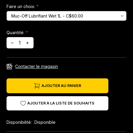
Faire un choix:
*
Jeux de direction
Fourches
Quantité:
*
–
+
Guide Chaine
Contacter le magasin
AJOUTER AU PANIER
AJOUTER À LA LISTE DE SOUHAITS
Disponibilité:
Disponible