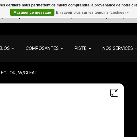
. Ces derniers nous permettent de mieux comprendre la provenance de notre clientè
Masquer ce message
En savoir plus sur les témoins (cookies) »
 gratuite pour les commandes supérieures à 150 $.
Politique d'
ÉLOS
COMPOSANTES
PISTE
NOS SERVICES
FLECTOR, W/CLEAT