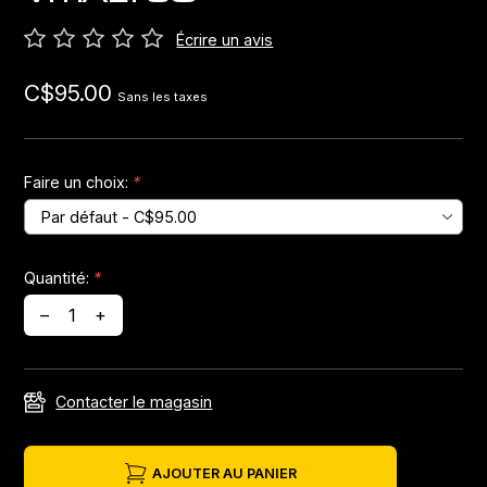
Écrire un avis
Jeux de direction
C$95.00
Sans les taxes
Fourches
Guide Chaine
Faire un choix:
*
Quantité:
*
–
+
Contacter le magasin
AJOUTER AU PANIER