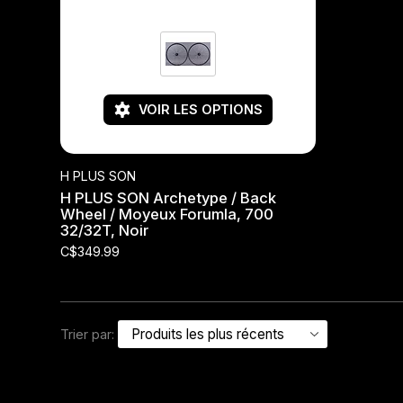
Jeux de direction
Fourches
VOIR LES OPTIONS
Guide Chaine
H PLUS SON
H PLUS SON Archetype / Back
Wheel / Moyeux Forumla, 700
32/32T, Noir
C$349.99
Trier par: