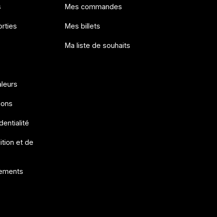
s
Mes commandes
rties
Mes billets
Ma liste de souhaits
aleurs
ions
dentialité
ition et de
ements