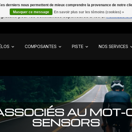
. Ces derniers nous permettent de mieux comprendre la provenance de notre clientè
Masquer ce message
En savoir plus sur les témoins (cookies) »
 gratuite pour les commandes supérieures à 150 $.
Politique d'
ÉLOS
COMPOSANTES
PISTE
NOS SERVICES
ASSOCIÉS AU MOT-
SENSORS