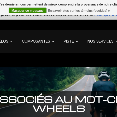
. Ces derniers nous permettent de mieux comprendre la provenance de notre clientè
Masquer ce message
En savoir plus sur les témoins (cookies) »
 gratuite pour les commandes supérieures à 150 $.
Politique d'
ÉLOS
COMPOSANTES
PISTE
NOS SERVICES
SSOCIÉS AU MOT-C
WHEELS