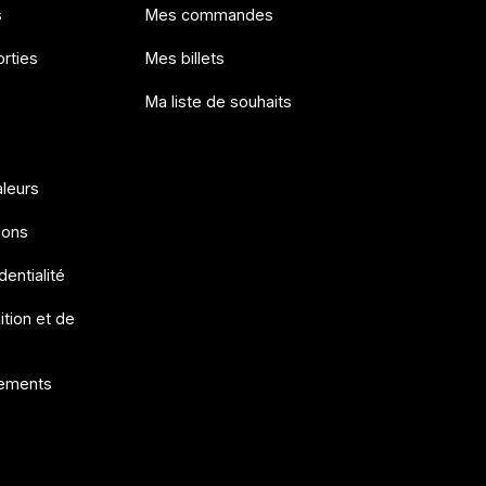
s
Mes commandes
rties
Mes billets
Ma liste de souhaits
aleurs
ions
dentialité
ition et de
ements