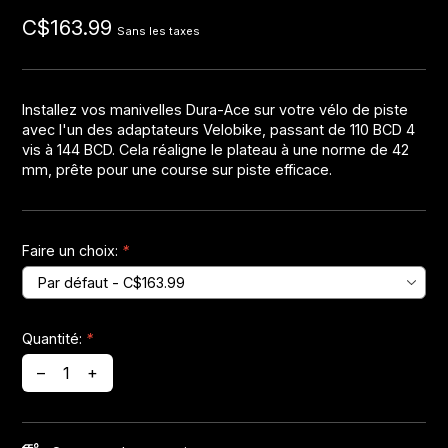
C$163.99
Sans les taxes
Jeux de direction
Fourches
Installez vos manivelles Dura-Ace sur votre vélo de piste
avec l'un des adaptateurs Velobike, passant de 110 BCD 4
Guide Chaine
vis à 144 BCD. Cela réaligne le plateau à une norme de 42
mm, prête pour une course sur piste efficace.
Faire un choix:
*
Quantité:
*
–
+